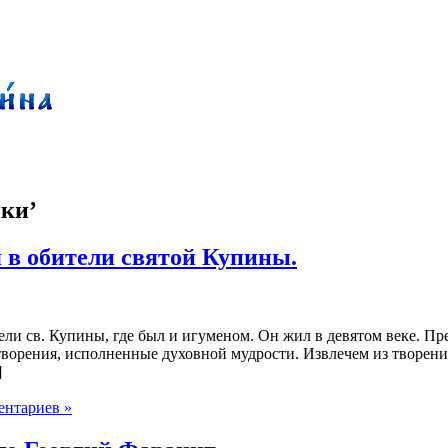
ки’
в обители святой Купины.
и св. Купины, где был и игуменом. Он жил в девятом веке. П
 творения, исполненные духовной мудрости. Извлечем из творе
]
ентариев »