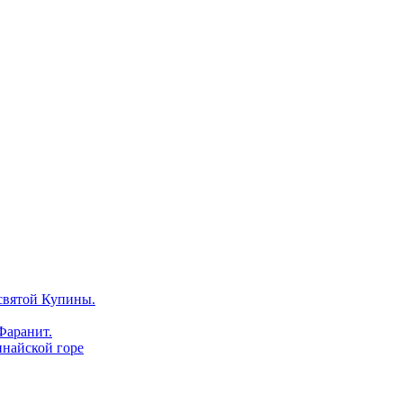
святой Купины.
Фаранит.
инайской горе