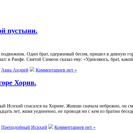
ой пустыни.
подвижник. Один брат, одержимый бесом, пришел в дивную гору
л: в Раифе. Святой Симеон сказал ему: «Удивляюсь, брат, какой т
:
Авва Андрей
Комментариев нет »
оре Хорив.
 Исихий спасался на Хориве. Живши сначала небрежно, он смер
адцать лет, живя уединенно, не проводя ни с кем из братии бес
:
Преподобный Исихий
Комментариев нет »