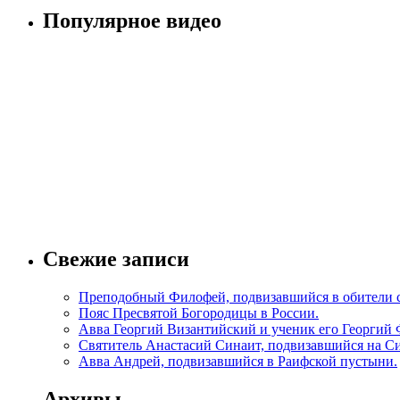
Популярное видео
Свежие записи
Преподобный Филофей, подвизавшийся в обители 
Пояс Пресвятой Богородицы в России.
Авва Георгий Византийский и ученик его Георгий 
Святитель Анастасий Синаит, подвизавшийся на С
Авва Андрей, подвизавшийся в Раифской пустыни.
Архивы