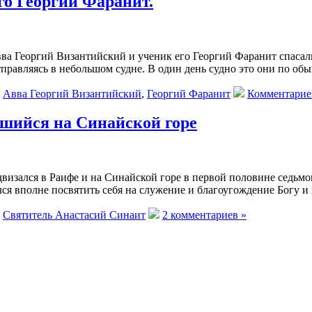
го Георгий Фаранит.
ва Георгий Византийский и ученик его Георгий Фаранит спасали
правляясь в небольшом судне. В один день судно это они по обы
:
Авва Георгий Византийский
,
Георгий Фаранит
Комментариев
вшийся на Синайской горе
визался в Раифе и на Синайской горе в первой половине седьмо
ся вполне посвятить себя на служение и благоугождение Богу и 
:
Святитель Анастасий Синаит
2 комментариев »